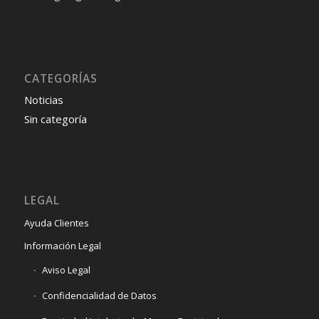
Audi A6 2024 года: характеристики, функции и цены
Audi A4 allroad 2024: подробное руководство
Toyota Camry 2024: подробные характеристики
Mazda CX-30 2024 года выпуска
CATEGORÍAS
Noticias
Sin categoría
LEGAL
Ayuda Clientes
Información Legal
Aviso Legal
Confidencialidad de Datos