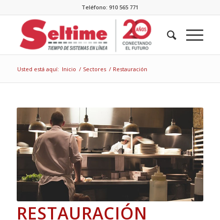
Teléfono: 910 565 771
Usted está aquí:
Inicio
/
Sectores
/
Restauración
RESTAURACIÓN