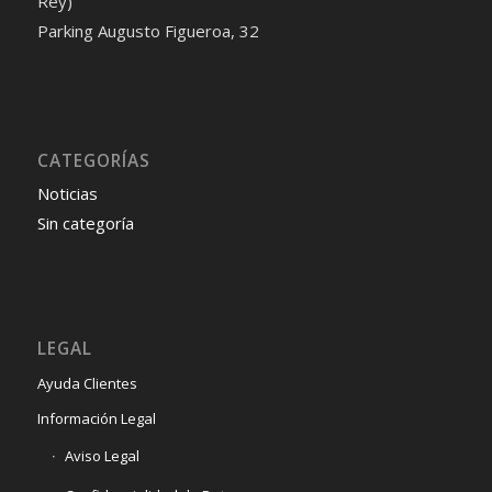
Rey)
Parking Augusto Figueroa, 32
Audi A6 2024 года: характеристики, функции и цены
Audi A4 allroad 2024: подробное руководство
Toyota Camry 2024: подробные характеристики
Mazda CX-30 2024 года выпуска
CATEGORÍAS
Noticias
Sin categoría
LEGAL
Ayuda Clientes
Información Legal
Aviso Legal