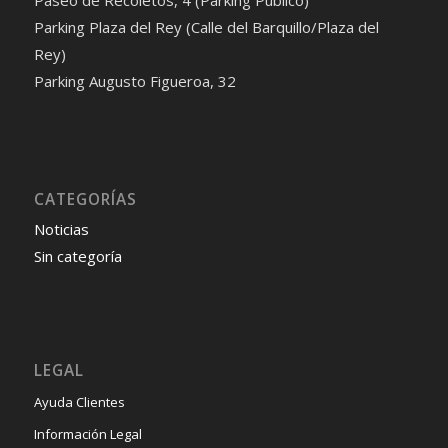
Parking Plaza del Rey (Calle del Barquillo/Plaza del
Rey)
Parking Augusto Figueroa, 32
Audi A6 2024 года: характеристики, функции и цены
Audi A4 allroad 2024: подробное руководство
Toyota Camry 2024: подробные характеристики
Mazda CX-30 2024 года выпуска
CATEGORÍAS
Noticias
Sin categoría
LEGAL
Ayuda Clientes
Información Legal