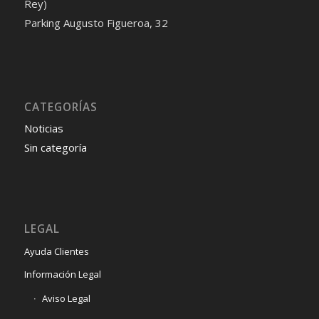
Rey)
Parking Augusto Figueroa, 32
Audi A6 2024 года: характеристики, функции и цены
Audi A4 allroad 2024: подробное руководство
Toyota Camry 2024: подробные характеристики
Mazda CX-30 2024 года выпуска
CATEGORÍAS
Noticias
Sin categoría
LEGAL
Ayuda Clientes
Información Legal
Aviso Legal