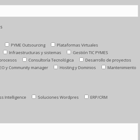
os
PYME Outsourcing
Plataformas Virtuales
Infraestructuras y sistemas
Gestión TIC PYMES
 procesos
Consultoría Tecnológica
Desarrollo de proyectos
EO y Community manager
Hosting y Dominios
Mantenimiento
s Intelligence
Soluciones Wordpres
ERP/CRM