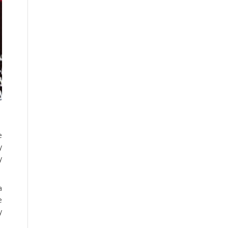
e
y
y
a
e
y