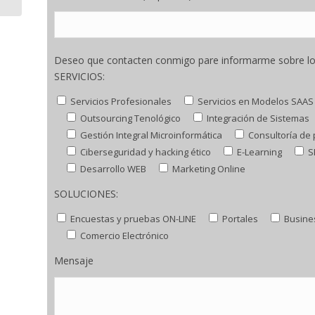
Deseo que contacten conmigo pare informarme sobre l
SERVICIOS:
Servicios Profesionales
Servicios en Modelos SAAS
Outsourcing Tenológico
Integración de Sistemas
Gestión Integral Microinformática
Consultoría de
Ciberseguridad y hacking ético
E-Learning
S
Desarrollo WEB
Marketing Online
SOLUCIONES:
Encuestas y pruebas ON-LINE
Portales
Busines
Comercio Electrónico
Mensaje