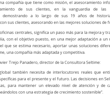
una compañía que tiene como misión, el asesoramiento inf
amiento de sus clientes, en la vanguardia de las i
s, demostrando a lo largo de sus 19 años de histori
on sus clientes, asesorando en las mejores soluciones de f
oficinas centrales, significa un paso más para la mejora y 
ía, con el objetivo puesto, en una mejor adaptación a u
 el que se estima necesario, aportar unas soluciones difer
ime, una compañía más adaptada y competitiva.
vier Trejo Panadero, director de la Consultora Seltime:
global también necesita de interlocutores reales que en
pecíficas para el presente y el futuro. Las decisiones en S
as, para mantener un elevado nivel de atención y de ca
ineándolos con una estrategia de crecimiento sostenible”.