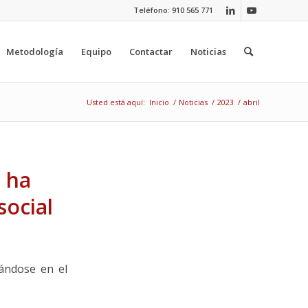
Teléfono: 910 565 771
Metodología
Equipo
Contactar
Noticias
Usted está aquí:
Inicio
/
Noticias
/
2023
/
abril
e ha
social
uándose en el