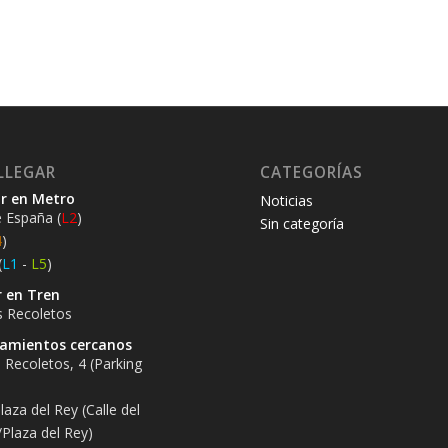
LLEGAR
CATEGORÍAS
r en Metro
Noticias
 España (
L2
)
Sin categoría
4
)
(
L1
-
L5
)
 en Tren
s Recoletos
amientos cercanos
 Recoletos, 4 (Parking
laza del Rey (Calle del
/Plaza del Rey)