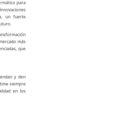
ormático para
nnovaciones
a, un fuerte
uturo.
transformación
n mercado más
enciadas, que
tiendan y den
eltime siempre
lidad en los